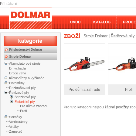
Přihlášení
ÚVOD
KATALOG
PRODE
ZBOŽÍ
|
Stroje Dolmar
|
Řetězové pily
Příslušenství Dolmar
Stroje Dolmar
Akumulátorové stroje
Dmychadla
Drtiče větví
Křovinořezy a vyžínače
Plotostřihy
Rozbrušovací pily
Pro dům a zahradu
Profi
Řetězové pily
Benzinové pily
Elektrické pily
Pro dům a zahradu
Pro tuto kategorii nejsou žádné položky zbo
Profi
Sekačky
Vertikutátory
Vrtáky
Zametač