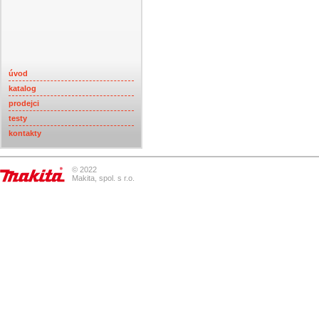
úvod
katalog
prodejci
testy
kontakty
© 2022
Makita, spol. s r.o.