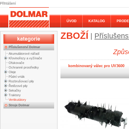
Přihlášení
ÚVOD
KATALOG
PRODE
ZBOŽÍ
|
Příslušens
Příslušenství Dolmar
Způso
Akumulátorové nářadí
Křovinořezy a vyžínače
Ofukovače
kombinovaný válec pro UV3600
Ochranné prostředky
Oleje
Půdní vrták
Rozbrušovací pily
Řetězové pily
Sekačky
Traktory
Vertikutátory
Stroje Dolmar