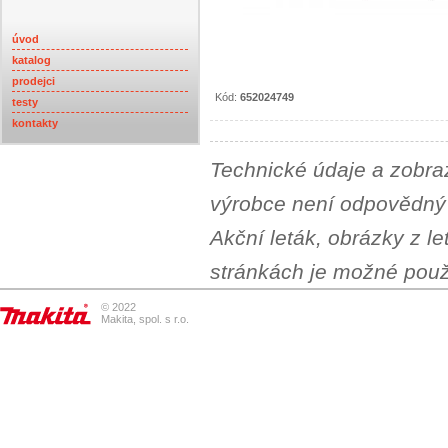
úvod
katalog
prodejci
Kód:
652024749
testy
kontakty
Technické údaje a zobra
výrobce není odpovědný 
Akční leták, obrázky z l
stránkách je možné použí
© 2022
Makita, spol. s r.o.