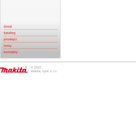
úvod
katalog
prodejci
testy
kontakty
© 2022
Makita, spol. s r.o.