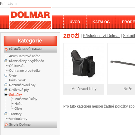
Přihlášení
ÚVOD
KATALOG
PRODE
ZBOŽÍ
|
Příslušenství Dolmar
|
Sekač
Příslušenství Dolmar
Akumulátorové nářadí
Křovinořezy a vyžínače
Ofukovače
Ochranné prostředky
Oleje
Půdní vrták
Rozbrušovací pily
Mulčovací klíny
Nože
Řetězové pily
Sekačky
Mulčovací klíny
Nože
Pro tuto kategorii nejsou žádné položky zbo
Oleje
Traktory
Vertikutátory
Stroje Dolmar