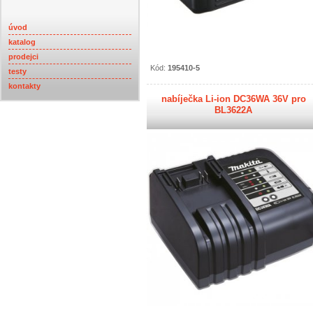
úvod
katalog
prodejci
Kód:
195410-5
testy
kontakty
nabíječka Li-ion DC36WA 36V pro
BL3622A