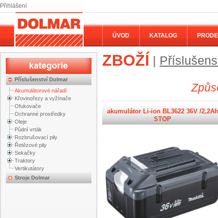
Přihlášení
ÚVOD
KATALOG
PRODE
ZBOŽÍ
|
Příslušens
Příslušenství Dolmar
Způso
Akumulátorové nářadí
Křovinořezy a vyžínače
Ofukovače
akumulátor Li-ion BL3622 36V /2,2A
Ochranné prostředky
STOP
Oleje
Půdní vrták
Rozbrušovací pily
Řetězové pily
Sekačky
Traktory
Vertikutátory
Stroje Dolmar